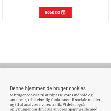
Book tid

Din Bilpartner
Gelstedvej 22
Denne hjemmeside bruger cookies
5560
Aarup
Vi bruger cookies til at tilpasse vores indhold og
CVR: 32142109
annoncer, til at vise dig funktioner til sociale medier
og til at analysere vores trafik. Vi deler også
oplysninger om din brug af vores hjemmeside med