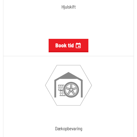
Hjulskift
Book tid

Dækopbevaring