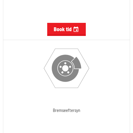
Book tid

Bremseeftersyn