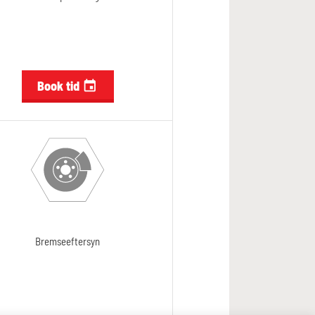
Book tid

Bremseeftersyn