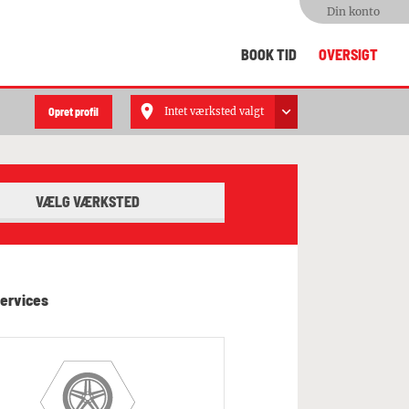
Din konto
BOOK TID
OVERSIGT
Opret profil
Intet værksted valgt
VÆLG VÆRKSTED
ervices