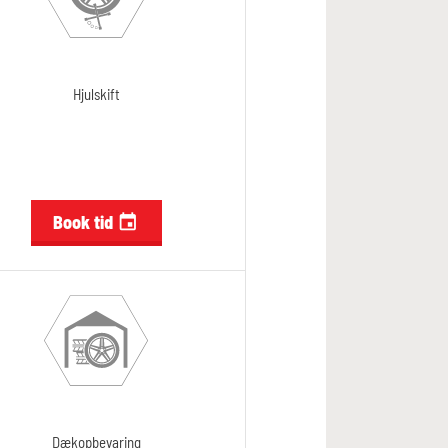
Hjulskift
Book tid

Dækopbevaring