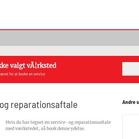
kke valgt vÃ¦rksted
ævet for at booke en service
 og reparationsaftale
Andre s
Hvis du har tegnet en service- og reparationsaftale
med værkstedet, så book denne ydelse.