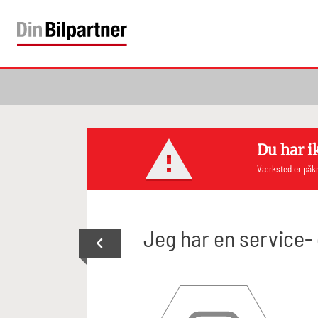
Du har i
Værksted er påkr
Jeg har en service-
