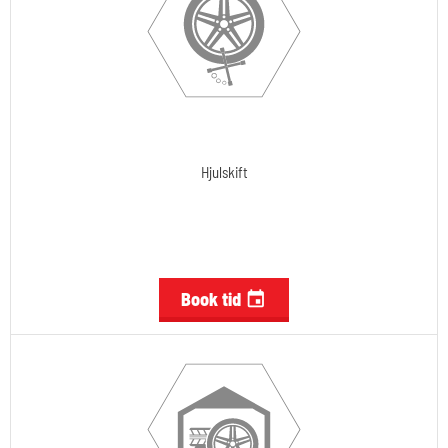
Hjulskift
Book tid
