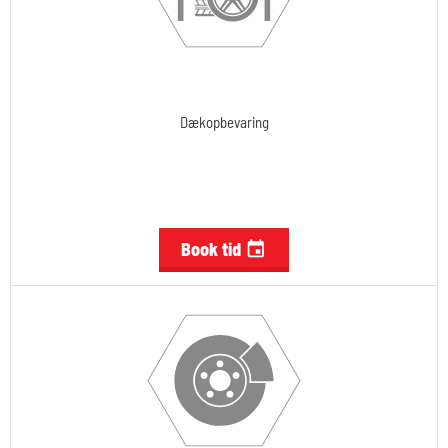
Dækopbevaring
Book tid
