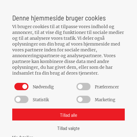
Din Bilpartner
Gelstedvej 22
Denne hjemmeside bruger cookies
5560
Aarup
Vi bruger cookies til at tilpasse vores indhold og
CVR: 32142109
annoncer, til at vise dig funktioner til sociale medier
og til at analysere vores trafik. Vi deler også
oplysninger om din brug af vores hjemmeside med
vores partnere inden for sociale medier,
Kontakt os her
local_phone
annonceringspartnere og analysepartnere. Vores
partnere kan kombinere disse data med andre
oplysninger, du har givet dem, eller som de har
indsamlet fra din brug af deres tjenester.
Nødvendig
Præferencer
Statistik
Marketing
Bookingbetingelser
Skift cookie indstillinger
Tillad alle
Tillad valgte