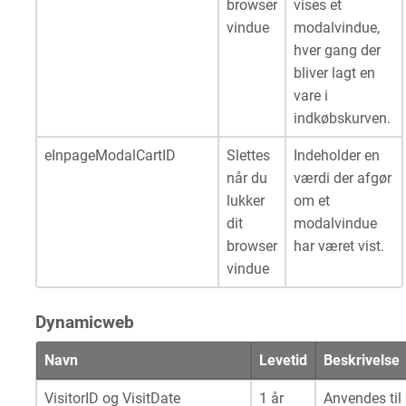
browser
vises et
vindue
modalvindue,
hver gang der
bliver lagt en
vare i
indkøbskurven.
eInpageModalCartID
Slettes
Indeholder en
når du
værdi der afgør
lukker
om et
dit
modalvindue
browser
har været vist.
vindue
Dynamicweb
Navn
Levetid
Beskrivelse
VisitorID og VisitDate
1 år
Anvendes til