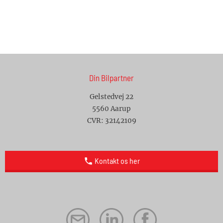
Din Bilpartner
Gelstedvej 22
5560
Aarup
CVR: 32142109
Kontakt os her
local_phone