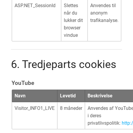
ASP.NET_SessionId
Slettes
Anvendes til
når du
anonym
lukker dit
trafikanalyse.
browser
vindue
6. Tredjeparts cookies
YouTube
Navn
Levetid
Beskrivelse
Visitor_INFO1_LIVE
8 måneder
Anvendes af YouTube
i deres
privatlivspolitik:
http: