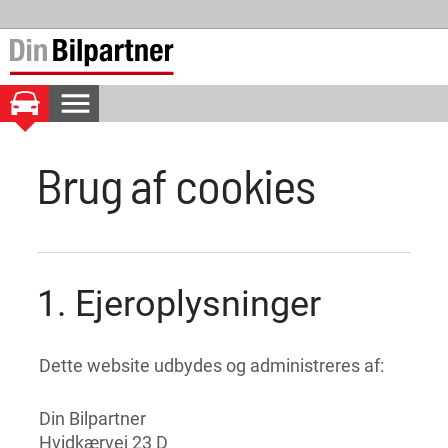
menu
BOOK TID
Vi har endnu ingen oplysninger om din bil
Brug af cookies
OVERSIGT
Intet værksted valgt
location_on
1. Ejeroplysninger
Dette website udbydes og administreres af:
Din Bilpartner
Hvidkærvej 23 D