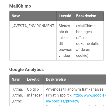
MailChimp
Navn
Levetid
Beskrivelse
_AVESTA_ENVIRONMENT
Slettes
(MailChimp
når du
har ingen
lukker
officiel
dit
dokumentation
browser
af deres
vindue
cookie)
Google Analytics
Navn
Levetid
Beskrivelse
_utma,
Op til 6
Anvendes til anonym trafikanalyse.
_utmb,
måneder
Privatlivspolitik:
http://www.google.
_utmc,
en/policies/privacy/