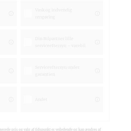
Vask og indvendig
rengøring
Din Bilpartner lille
serviceeftersyn – varebil
Serviceeftersyn under
garantien
Andet
erede pris og valg af tidspunkt er vejledende og kan ændres af