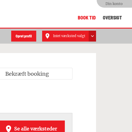
Din konto
BOOK TID
OVERSIGT
Opret profil
Intet værksted valgt
Bekræft booking

Se alle værksteder