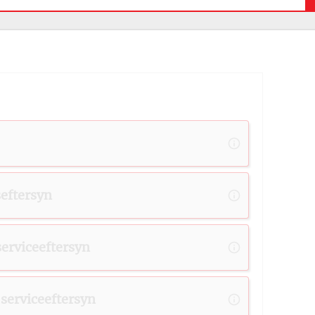
Hvor
os?
Ekstra
seftersyn
Dato
 serviceeftersyn
Repara
 serviceeftersyn