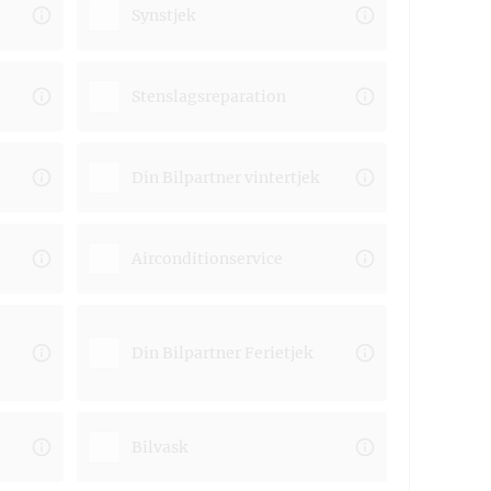
Synstjek
Stenslagsreparation
Din Bilpartner vintertjek
Airconditionservice
Din Bilpartner Ferietjek
Bilvask