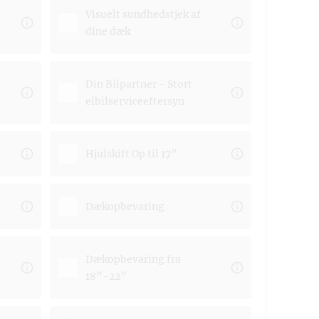
Visuelt sundhedstjek af
dine dæk
Din Bilpartner - Stort
elbilserviceeftersyn
Hjulskift Op til 17”
Dækopbevaring
Dækopbevaring fra
18”-22”