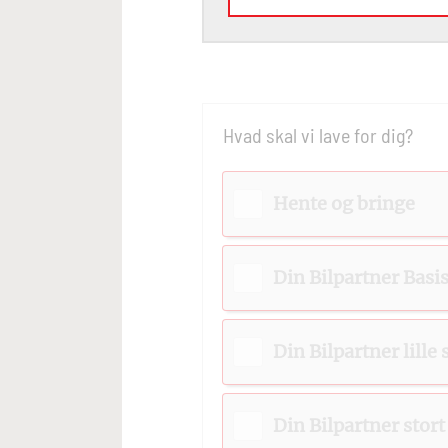
Hvad skal vi lave for dig?
Hente og bringe
Din Bilpartner Basi
Din Bilpartner lille
Din Bilpartner stort