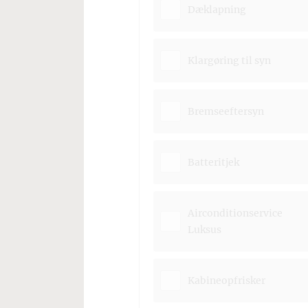
Dæklapning
Klargøring til syn
Bremseeftersyn
Batteritjek
Airconditionservice
Luksus
Kabineopfrisker